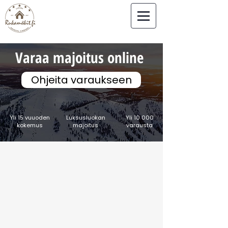
Varaa majoitus online
Ohjeita varaukseen
Yli 15 vuuoden
Luksusluokan
Yli 10 000
kokemus
majoitus
varausta