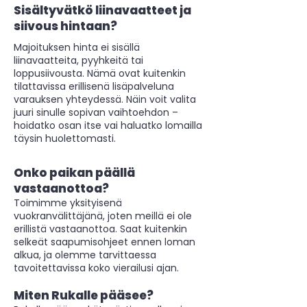
Sisältyvätkö liinavaatteet ja
siivous hintaan?
Majoituksen hinta ei sisällä
liinavaatteita, pyyhkeitä tai
loppusiivousta. Nämä ovat kuitenkin
tilattavissa erillisenä lisäpalveluna
varauksen yhteydessä. Näin voit valita
juuri sinulle sopivan vaihtoehdon –
hoidatko osan itse vai haluatko lomailla
täysin huolettomasti.
Onko paikan päällä
vastaanottoa?
Toimimme yksityisenä
vuokranvälittäjänä, joten meillä ei ole
erillistä vastaanottoa. Saat kuitenkin
selkeät saapumisohjeet ennen loman
alkua, ja olemme tarvittaessa
tavoitettavissa koko vierailusi ajan.
Miten Rukalle pääsee?