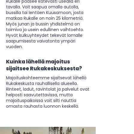
Rukalle pääsee kätevästi usealla eri
tavalla. Voit saapua omalla autolla,
bussilla tai lentäen Kuusamoon, josta
matkaa Rukalle on noin 25 kilometriä.
Myös junan ja bussin yhdistelmä on
toimiva ja usein edullinen vaihtoehto.
Hyvät kulkuyhteydet tekevät lomalle
saapumisesta vaivatonta ympäri
vuoden.
Kuinka lähellä majoitus
sijaitsee Rukakeskuksesta?
Majoituskohteemme sijaitsevat lähellä
Rukakeskusta rauhallisella alueella.
Rinteet, ladut, ravintolat ja palvelut ovat
helposti saavutettavissa, mutta
majoituspaikoissa voit silti nauttia
omasta rauhasta luonnon keskellä.