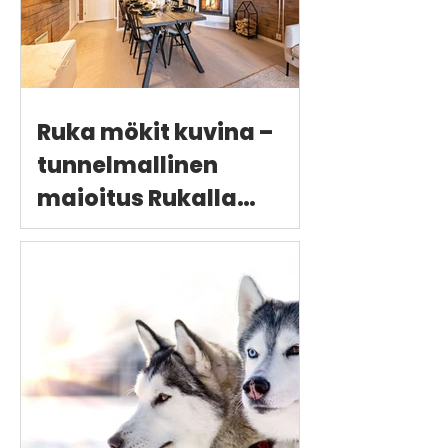
Ruka mökit kuvina –
tunnelmallinen
majoitus Rukalla
ympäri vuoden