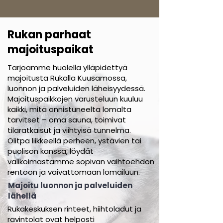
Rukan parhaat
majoituspaikat
Tarjoamme huolella ylläpidettyä
majoitusta Rukalla Kuusamossa,
luonnon ja palveluiden läheisyydessä.
Majoituspaikkojen varusteluun kuuluu
kaikki, mitä onnistuneelta lomalta
tarvitset – oma sauna, toimivat
tilaratkaisut ja viihtyisä tunnelma.
Olitpa liikkeellä perheen, ystävien tai
puolison kanssa, löydät
valikoimastamme sopivan vaihtoehdon
rentoon ja vaivattomaan lomailuun.
Majoitu luonnon ja palveluiden
lähellä
Rukakeskuksen rinteet, hiihtoladut ja
ravintolat ovat helposti