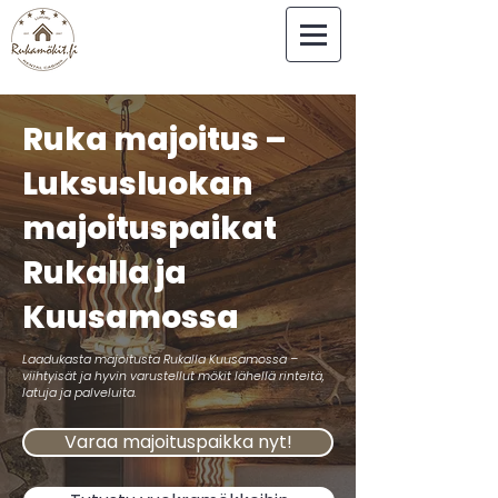
Ruka majoitus –
Luksusluokan
majoituspaikat
Rukalla ja
Kuusamossa
Laadukasta majoitusta Rukalla Kuusamossa –
viihtyisät ja hyvin varustellut mökit lähellä rinteitä,
latuja ja palveluita.
Varaa majoituspaikka nyt!