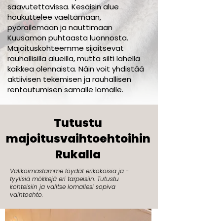
saavutettavissa. Kesäisin alue
houkuttelee vaeltamaan,
pyöräilemään ja nauttimaan
Kuusamon puhtaasta luonnosta.
Majoituskohteemme sijaitsevat
rauhallisilla alueilla, mutta silti lähellä
kaikkea olennaista. Näin voit yhdistää
aktiivisen tekemisen ja rauhallisen
rentoutumisen samalle lomalle.
Tutustu
majoitusvaihtoehtoihin
Rukalla
Valikoimastamme löydät erikokoisia ja -
tyylisiä mökkejä eri tarpeisiin. Tutustu
kohteisiin ja valitse lomallesi sopiva
vaihtoehto.