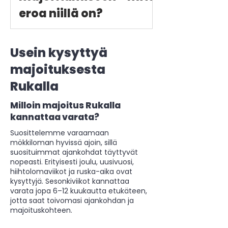
eroa niillä on?
Usein kysyttyä
majoituksesta
Rukalla
Milloin majoitus Rukalla
kannattaa varata?
Suosittelemme varaamaan
mökkiloman hyvissä ajoin, sillä
suosituimmat ajankohdat täyttyvät
nopeasti. Erityisesti joulu, uusivuosi,
hiihtolomaviikot ja ruska-aika ovat
kysyttyjä. Sesonkiviikot kannattaa
varata jopa 6–12 kuukautta etukäteen,
jotta saat toivomasi ajankohdan ja
majoituskohteen.​