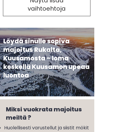
Näytä lisää
vaihtoehtoja
Löydä sinulle sopiva
majoitus Rukalta,
Kuusamosta – loma
keskellä Kuusamon upeaa
luontoa
UnelmaKaukelo mökki Rukalla
rauhallisella alueella
UnelmaKaukelo – tunnelmallinen majoitus
Miksi vuokrata majoitus
lähellä Rukakeskusta
meiltä ?
Huolellisesti varustellut ja siistit mökit