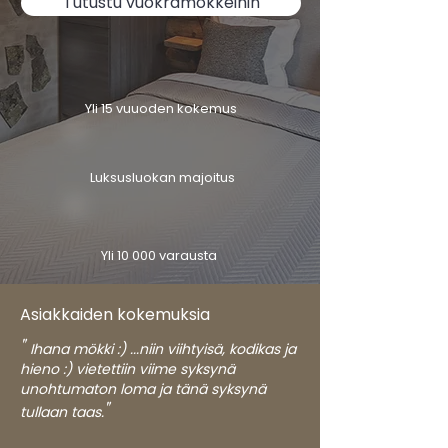
Tutustu vuokramökkeihin
Yli 15 vuuoden kokemus
Luksusluokan majoitus
Yli 10 000 varausta
Asiakkaiden kokemuksia
"
Ihana mökki :) ...niin viihtyisä, kodikas ja
hieno :) vietettiin viime syksynä
unohtumaton loma ja tänä syksynä
"
tullaan taas.