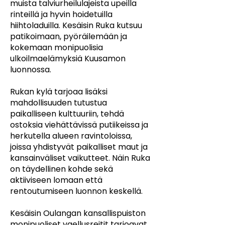
muista talviurheilulajeista upeilla
rinteillä ja hyvin hoidetuilla
hiihtoladuilla. Kesäisin Ruka kutsuu
patikoimaan, pyöräilemään ja
kokemaan monipuolisia
ulkoilmaelämyksiä Kuusamon
luonnossa.
Rukan kylä tarjoaa lisäksi
mahdollisuuden tutustua
paikalliseen kulttuuriin, tehdä
ostoksia viehättävissä putiikeissa ja
herkutella alueen ravintoloissa,
joissa yhdistyvät paikalliset maut ja
kansainväliset vaikutteet. Näin Ruka
on täydellinen kohde sekä
aktiiviseen lomaan että
rentoutumiseen luonnon keskellä.
Kesäisin Oulangan kansallispuiston
monipuoliset vaellusreitit tarjoavat