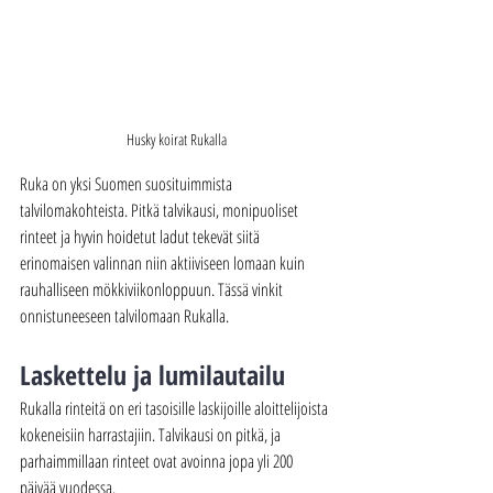
Husky koirat Rukalla
Ruka on yksi Suomen suosituimmista 
talvilomakohteista. Pitkä talvikausi, monipuoliset 
rinteet ja hyvin hoidetut ladut tekevät siitä 
erinomaisen valinnan niin aktiiviseen lomaan kuin 
rauhalliseen mökkiviikonloppuun. Tässä vinkit 
onnistuneeseen talvilomaan Rukalla.
Laskettelu ja lumilautailu
Rukalla rinteitä on eri tasoisille laskijoille aloittelijoista 
kokeneisiin harrastajiin. Talvikausi on pitkä, ja 
parhaimmillaan rinteet ovat avoinna jopa yli 200 
päivää vuodessa.