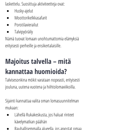
laskettelu. Suosittuja aktiviteetteja ovat:
Husky-ajelut
Moottorikelkkasafarit
Porotilavierailut
Talvipyöräily
Nämä tuovat lomaan unohtumattomia elämyksiä 
erityisesti perheille ja ensikertalaisille.
Majoitus talvella – mitä 
kannattaa huomioida?
Talvisesonkina mökit varataan nopeasti, erityisesti 
jouluna, uutena vuotena ja hiihtolomaviikoilla. 
Sijainti kannattaa valita oman lomasuunnitelman 
mukaan:
Lähellä Rukakeskusta, jos haluat rinteet 
kävelymatkan päähän
Rauhallisemmalla alueella, jos arvostat omaa 