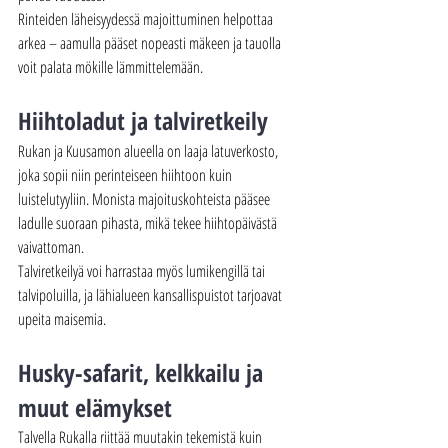
Rinteiden läheisyydessä majoittuminen helpottaa 
arkea – aamulla pääset nopeasti mäkeen ja tauolla 
voit palata mökille lämmittelemään.
Hiihtoladut ja talviretkeily
Rukan ja Kuusamon alueella on laaja latuverkosto, 
joka sopii niin perinteiseen hiihtoon kuin 
luistelutyyliin. Monista majoituskohteista pääsee 
ladulle suoraan pihasta, mikä tekee hiihtopäivästä 
vaivattoman.
Talviretkeilyä voi harrastaa myös lumikengillä tai 
talvipoluilla, ja lähialueen kansallispuistot tarjoavat 
upeita maisemia.
Husky-safarit, kelkkailu ja 
muut elämykset
Talvella Rukalla riittää muutakin tekemistä kuin 