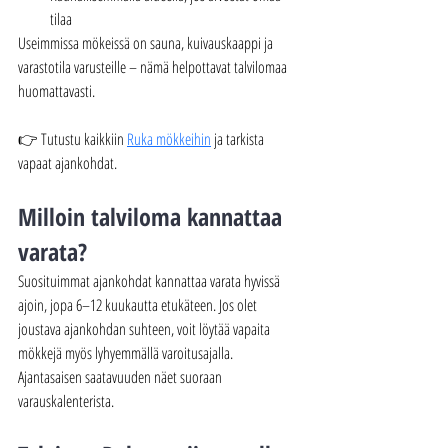
tilaa
Useimmissa mökeissä on sauna, kuivauskaappi ja 
varastotila varusteille – nämä helpottavat talvilomaa 
huomattavasti.
👉 Tutustu kaikkiin 
Ruka mökkeihin
 ja tarkista 
vapaat ajankohdat.
Milloin talviloma kannattaa 
varata?
Suosituimmat ajankohdat kannattaa varata hyvissä 
ajoin, jopa 6–12 kuukautta etukäteen. Jos olet 
joustava ajankohdan suhteen, voit löytää vapaita 
mökkejä myös lyhyemmällä varoitusajalla.
Ajantasaisen saatavuuden näet suoraan 
varauskalenterista.