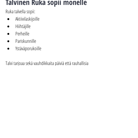
Talvinen Ruka sopii monelle
Ruka talvella sopii:
Aktiivilaskijoille
Hiihtäjille
Perheille
Pariskunnille
Ystäväporukoille
Talvi tarjoaa sekä vauhdikkaita päiviä että rauhallisia 
hetkiä takkatulen äärellä.
Kommentit
Tämän julkaisun