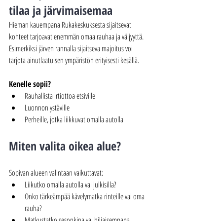
tilaa ja järvimaisemaa
Hieman kauempana Rukakeskuksesta sijaitsevat 
kohteet tarjoavat enemmän omaa rauhaa ja väljyyttä. 
Esimerkiksi järven rannalla sijaitseva majoitus voi 
tarjota ainutlaatuisen ympäristön erityisesti kesällä.
Kenelle sopii?
Rauhallista irtiottoa etsiville
Luonnon ystäville
Perheille, jotka liikkuvat omalla autolla
Miten valita oikea alue?
Sopivan alueen valintaan vaikuttavat:
Liikutko omalla autolla vai julkisilla?
Onko tärkeämpää kävelymatka rinteille vai oma 
rauha?
Matkustatko sesonkina vai hiljaisempana 