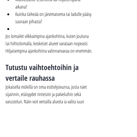
aikana?
Kuinka tärkeää on järvimaisema tai ladulle pääsy 
suoraan pihasta?
Jos lomailet vilkkaimpina ajankohtina, kuten jouluna 
tai hiihtolomalla, keskeiset alueet varataan nopeasti. 
Hiljaisempina ajankohtina valinnanvaraa on enemmän.
Tutustu vaihtoehtoihin ja 
vertaile rauhassa
Jokaisella mökillä on oma esittelysivunsa, josta näet 
sijainnin, etäisyydet rinteisiin ja palveluihin sekä 
varustelun. Näin voit vertailla alueita ja valita juuri 
sinun lomallesi sopivan vaihtoehdon.
👉Lue lisää 
majoittumisesta Rukalla
 etusivultamme.