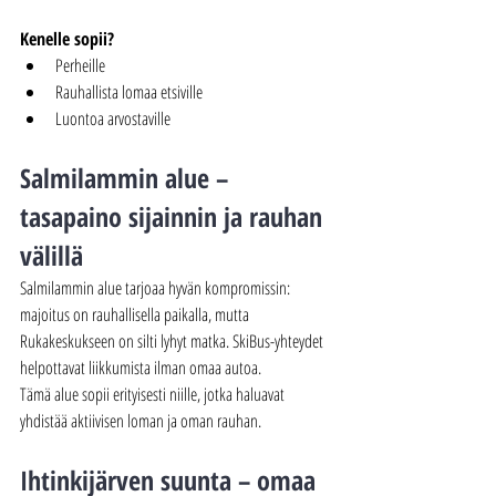
Kenelle sopii?
Perheille
Rauhallista lomaa etsiville
Luontoa arvostaville
Salmilammin alue – 
tasapaino sijainnin ja rauhan 
välillä
Salmilammin alue tarjoaa hyvän kompromissin: 
majoitus on rauhallisella paikalla, mutta 
Rukakeskukseen on silti lyhyt matka. SkiBus-yhteydet 
helpottavat liikkumista ilman omaa autoa.
Tämä alue sopii erityisesti niille, jotka haluavat 
yhdistää aktiivisen loman ja oman rauhan.
Ihtinkijärven suunta – omaa 