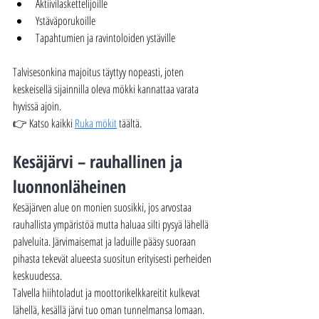
Aktiivilaskettelijoille
Ystäväporukoille
Tapahtumien ja ravintoloiden ystäville
Talvisesonkina majoitus täyttyy nopeasti, joten 
keskeisellä sijainnilla oleva mökki kannattaa varata 
hyvissä ajoin.
👉 Katso kaikki 
Ruka mökit
 täältä.
Kesäjärvi – rauhallinen ja 
luonnonläheinen
Kesäjärven alue on monien suosikki, jos arvostaa 
rauhallista ympäristöä mutta haluaa silti pysyä lähellä 
palveluita. Järvimaisemat ja laduille pääsy suoraan 
pihasta tekevät alueesta suositun erityisesti perheiden 
keskuudessa.
Talvella hiihtoladut ja moottorikelkkareitit kulkevat 
lähellä, kesällä järvi tuo oman tunnelmansa lomaan.